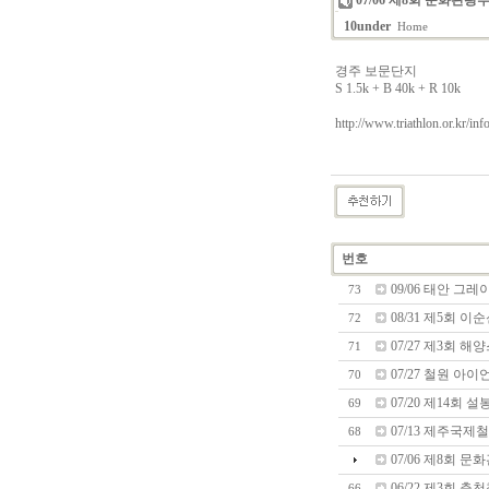
07/06 제8회 문화관
10under
Home
경주 보문단지
S 1.5k + B 40k + R 10k
http://www.triathlon.or.kr/inf
번호
09/06 태안 
73
08/31 제5회 
72
07/27 제3회 
71
07/27 철원 
70
07/20 제14회
69
07/13 제주국제
68
07/06 제8회
06/22 제3회 
66