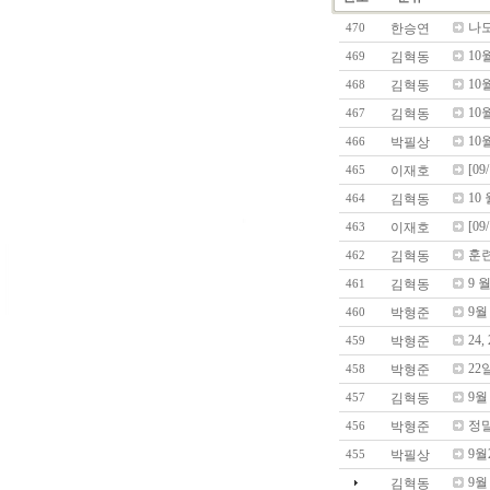
나도
한승연
470
10
김혁동
469
10
김혁동
468
10
김혁동
467
10
박필상
466
[09
이재호
465
10
김혁동
464
[0
이재호
463
훈
김혁동
462
9 
김혁동
461
9월
박형준
460
24,
박형준
459
22
박형준
458
9월
김혁동
457
정말
박형준
456
9월
박필상
455
9월
김혁동