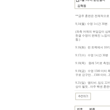
9월 3주차 훈련일지
김혁동
**금주 훈련은 전체적으로
9,14(월) 수영 1시간 30분.
(좌측 어깨의 부담감이 심
한결 수영이 편해진 느낌이다.
함.)
9.16(화) 런 트렉에서 10
9.17(수) 수영 1시간 30분
9.18(목) 원래 5키로 측
9.19(금) 수영 1500 
꾸로 갔구만....1500 미터...
9.21(일) 엠티비..임도 
상이 될듯...아주 빡센 훈련
번호
분류