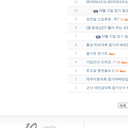
11
IRONMAN과 IRONMA
10
10월 12일 정기 
9
정찬일 신입회원...헉!!
(3)
8
[펌:동영상]T1 빨리 하는 요
7
10월 12일 정기
6
횡성 하프대회 참가자 배번
5
즐거운 한가위
4
가입인사 드려요..^^
(8)
3
토요일 훈련을보고
(6)
2
제주이호대회 참가자배번입
1
군산 새만금대회 참가선수