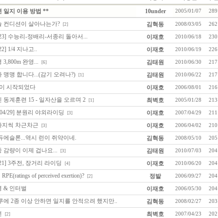
련 일지 이용 방법 **
10under
2005/01/07
289
슬 컨디션이 살아나는가?
김혁동
2008/03/05
262
[2]
-23] 수능리-정배리-서종리 돌아서...
이재호
2010/06/18
230
22] 1/4 지나고..
이재호
2010/06/19
226
3,800m 완영...
김태원
2010/06/30
217
[6]
 맹맹 합니다...(감기 오려나?)
김태원
2010/06/22
217
[1]
월이 시작되었다
이재호
2006/08/01
216
 동계훈련 15 - 일자산을 오르며 2
최벽호
2005/01/28
213
[1]
7/04/29] 분원리 야외라이딩
이재호
2007/04/29
211
[3]
가지씩 차근차근
이재호
2006/04/02
210
[3]
듀에슬론...역시 런이 쥐약이네.
김혁동
2008/05/10
205
 감량이 이제 겁나요...
김태원
2010/07/03
204
[3]
-21] 3주전, 장거리 라이딩
이재호
2010/06/20
204
[4]
RPE(ratings of perceived exertion)?
정발
2006/09/27
204
[2]
 & 인터벌
이재호
2006/05/30
204
에 2종 이상 안하면 일지를 안적으려 했지만..
김혁동
2008/02/27
203
턴
최벽호
2007/04/23
202
[2]