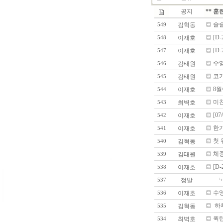
공지
** 훈
슬
김혁동
549
[D
이재호
548
[D-
이재호
547
수영 
김태원
546
코가
김태원
545
8
이재호
544
미친
최벽호
543
[0
이재호
542
한
이재호
541
첫 
김혁동
540
체중
김태원
539
[D
이재호
538
정발
537
수영
이재호
536
하루
김혁동
535
퀵
최벽호
534