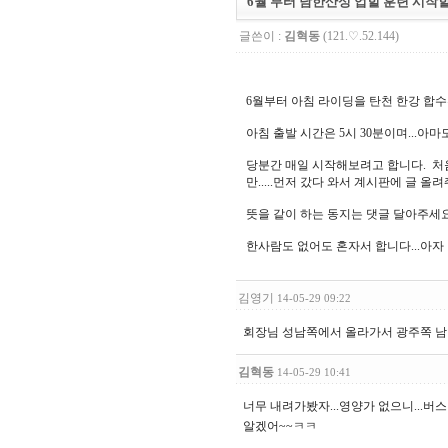
6월 부터 남한산성 업힐 훈련 시작
글쓴이 :
김혁동
(121.♡.52.144)
6월부터 아침 라이딩을 탄천 한강 합
아침 출발 시간은 5시 30분이며...아
당분간 매일 시작해보려고 합니다. 처음
만.....먼저 갔다 와서 계시판에 글 올
뜻을 같이 하는 동지는 댓글 달아주세
한사람도 없어도 혼자서 합니다...아자
김영기
14-05-29 09:22
회장님 성남쪽에서 올라가서 광주쪽 남한
김혁동
14-05-29 10:41
너무 내려가봤자...영양가 없으니...버
알겠어~~ㅋㅋ