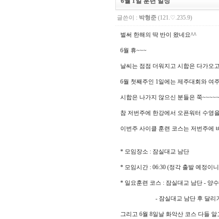
6월 1일 훈련 일정
글쓴이 :
박형준
(121.♡.235.9)
벌써 한해의 딱 반이 왔네요^^
6월 휴~~~
날씨는 점점 더워지고 시합은 다가오고
6월 첫째주인 1일에는 제주대회와 여
시합은 나가지 않으신 분들은 쭉~~~~
참 저번주에 한강에서 오픈워터 수영을
이번주 사이클 훈련 코스는 저번주에 비
* 모임장소 : 잠실대교 남단
* 모임시간 : 06:30 (정각 출발 예
* 일요훈련 코스 : 잠실대교 남단 - 양수리
- 잠실대교 남단 후 달리기 (5-
그리고 6월 8일날 화악산 코스 다들 알