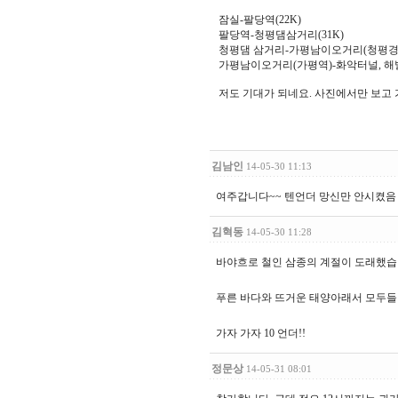
잠실-팔당역(22K)
팔당역-청평댐삼거리(31K)
청평댐 삼거리-가평남이오거리(청평경유 
가평남이오거리(가평역)-화악터널, 해발87
저도 기대가 되네요. 사진에서만 보고 가
김남인
14-05-30 11:13
여주갑니다~~ 텐언더 망신만 안시켰음 좋겟
김혁동
14-05-30 11:28
바야흐로 철인 삼종의 계절이 도래했습
푸른 바다와 뜨거운 태양아래서 모두들
가자 가자 10 언더!!
정문상
14-05-31 08:01