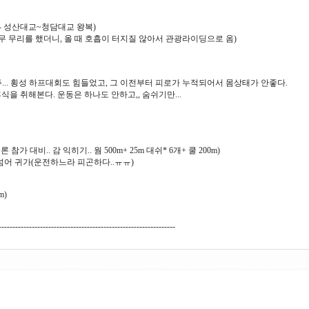
m - 성산대교~청담대교 왕복)
를 했더니, 올 때 호흡이 터지질 않아서 관광라이딩으로 옴)
 맥주... 횡성 하프대회도 힘들었고, 그 이전부터 피로가 누적되어서 몸상태가 안좋다.
 취해본다. 운동은 하나도 안하고,, 숨쉬기만...
가 대비.. 감 익히기.. 웜 500m+ 25m 대쉬* 6개+ 쿨 200m)
 넘어 귀가(운전하느라 피곤하다..ㅠㅠ)
m)
----------------------------------------------------------------