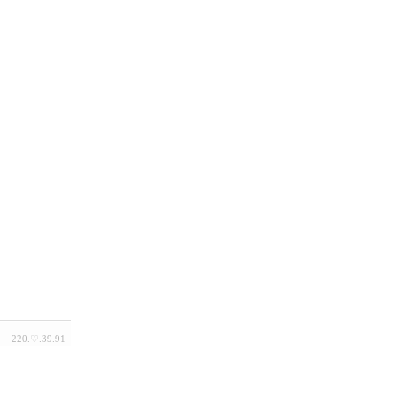
220.♡.39.91