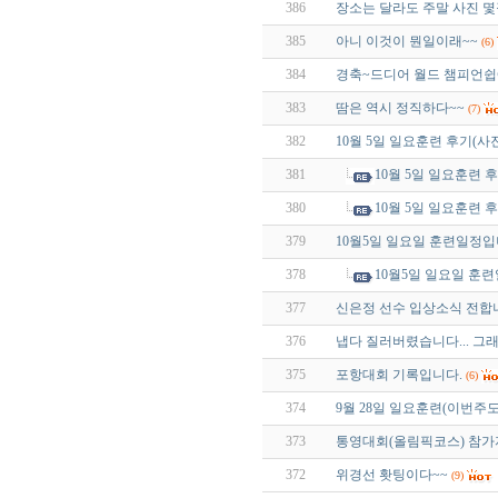
386
장소는 달라도 주말 사진 몇
385
아니 이것이 뭔일이래~~
(6)
384
경축~드디어 월드 챔피언쉽에.
383
땀은 역시 정직하다~~
(7)
382
10월 5일 일요훈련 후기(사
381
10월 5일 일요훈련 
380
10월 5일 일요훈련 
379
10월5일 일요일 훈련일정입
378
10월5일 일요일 훈련
377
신은정 선수 입상소식 전합
376
냅다 질러버렸습니다... 그래
375
포항대회 기록입니다.
(6)
374
9월 28일 일요훈련(이번주도
373
통영대회(올림픽코스) 참가
372
위경선 홧팅이다~~
(9)