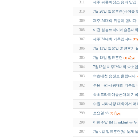
311
제주 뒤풀이장소 송파 맛집 ..
310
7월 20일 일요훈련(사이클 및
309
제주IM대회 뒤풀이 합니다.
308
이천 설봉트라이애슬론대회
307
제주IM대회 기록입니다
(12)
306
7월 13일 일요일 훈련후기
305
7월 13일 일요훈련
(4)
304
7월13일 제주IM대회 숙소
303
속초대첩 승전보 올립니다.
302
수원 나라사랑대회 기록입니
301
속초트라이애슬론대회 기
300
수원 나라사랑 대회에서 머
299
토요일 ^^
(2)
298
이번주말 IM Frankfurt 
297
7월 6일 일요훈련(넘 늦게 