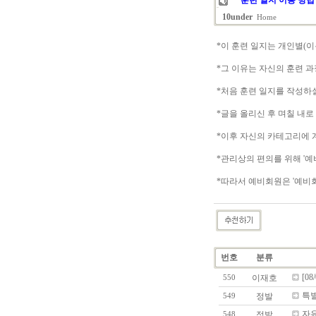
** 훈련 일지 이용 방법 
10under
Home
*이 훈련 일지는 개인별(
*그 이유는 자신의 훈련 
*처음 훈련 일지를 작성하실
*글을 올리신 후 며칠 내
*이후 자신의 카테고리에 
*관리상의 편의를 위해 '
*따라서 예비회원은 '예비
번호
분류
[0
이재호
550
특별
정발
549
자유
정발
548