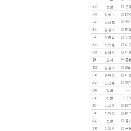
운동
정발
547
[화
김성수
546
20
김광호
545
04
김성수
544
상
장충일
543
미친
최벽호
542
미친
최벽호
541
공지
** 훈
5월
김성수
539
미친
최벽호
538
20
김광호
537
정발
536
2
정발
535
[0
이재호
534
[0
이재호
533
동
정발
532
운동
이재호
531